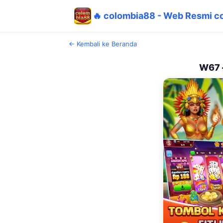
🔥 colombia88 - Web Resmi c
← Kembali ke Beranda
W67 –