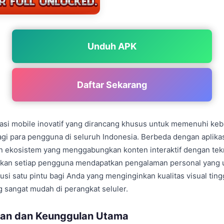
Unduh APK
Daftar Sekarang
asi mobile inovatif yang dirancang khusus untuk memenuhi ke
agi para pengguna di seluruh Indonesia. Berbeda dengan aplikas
ekosistem yang menggabungkan konten interaktif dengan tek
kan setiap pengguna mendapatkan pengalaman personal yang uni
lusi satu pintu bagi Anda yang menginginkan kualitas visual ting
ng sangat mudah di perangkat seluler.
lan dan Keunggulan Utama