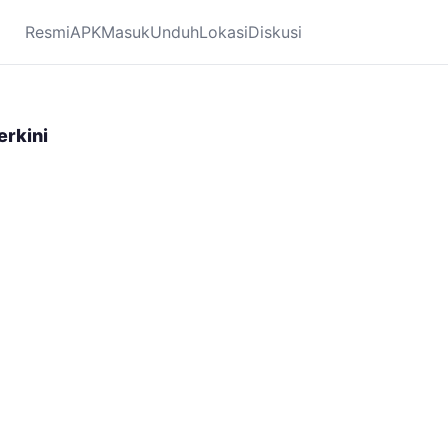
Resmi
APK
Masuk
Unduh
Lokasi
Diskusi
erkini