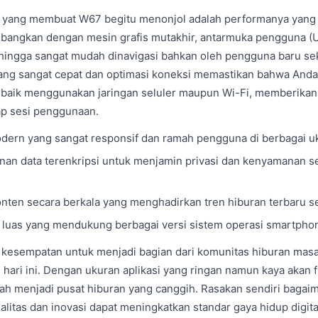
k yang membuat W67 begitu menonjol adalah performanya yang 
mbangkan dengan mesin grafis mutakhir, antarmuka pengguna (U
sehingga sangat mudah dinavigasi bahkan oleh pengguna baru se
ang sangat cepat dan optimasi koneksi memastikan bahwa Anda
 baik menggunakan jaringan seluler maupun Wi-Fi, memberika
ap sesi penggunaan.
ern yang sangat responsif dan ramah pengguna di berbagai uk
an data terenkripsi untuk menjamin privasi dan kenyamanan s
ten secara berkala yang menghadirkan tren hiburan terbaru s
s luas yang mendukung berbagai versi sistem operasi smartphon
 kesempatan untuk menjadi bagian dari komunitas hiburan mas
ri ini. Dengan ukuran aplikasi yang ringan namun kaya akan fi
h menjadi pusat hiburan yang canggih. Rasakan sendiri bagai
alitas dan inovasi dapat meningkatkan standar gaya hidup digita