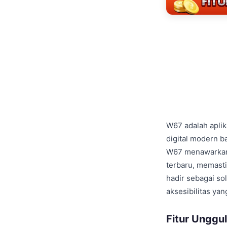
W67 adalah aplik
digital modern b
W67 menawarkan 
terbaru, memasti
hadir sebagai so
aksesibilitas ya
Fitur Unggu