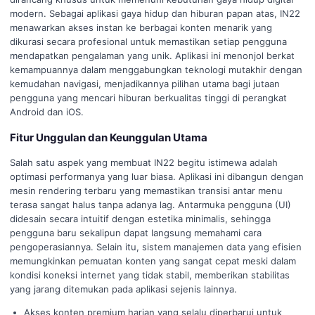
modern. Sebagai aplikasi gaya hidup dan hiburan papan atas, IN22
menawarkan akses instan ke berbagai konten menarik yang
dikurasi secara profesional untuk memastikan setiap pengguna
mendapatkan pengalaman yang unik. Aplikasi ini menonjol berkat
kemampuannya dalam menggabungkan teknologi mutakhir dengan
kemudahan navigasi, menjadikannya pilihan utama bagi jutaan
pengguna yang mencari hiburan berkualitas tinggi di perangkat
Android dan iOS.
Fitur Unggulan dan Keunggulan Utama
Salah satu aspek yang membuat IN22 begitu istimewa adalah
optimasi performanya yang luar biasa. Aplikasi ini dibangun dengan
mesin rendering terbaru yang memastikan transisi antar menu
terasa sangat halus tanpa adanya lag. Antarmuka pengguna (UI)
didesain secara intuitif dengan estetika minimalis, sehingga
pengguna baru sekalipun dapat langsung memahami cara
pengoperasiannya. Selain itu, sistem manajemen data yang efisien
memungkinkan pemuatan konten yang sangat cepat meski dalam
kondisi koneksi internet yang tidak stabil, memberikan stabilitas
yang jarang ditemukan pada aplikasi sejenis lainnya.
Akses konten premium harian yang selalu diperbarui untuk