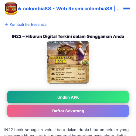
🔥 colombia88 - Web Resmi colombia88 | Download & Unduh Terbaru
← Kembali ke Beranda
IN22 – Hiburan Digital Terkini dalam Genggaman Anda
Unduh APK
Daftar Sekarang
IN22 hadir sebagai revolusi baru dalam dunia hiburan seluler yang
dirancang khusus untuk memenuhi kebutuhan gaya hidup digital